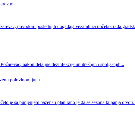
žarevac
ožarevac, povodom poslednjih događaja vezanih za početak rada gradsk
ožarevac, nakon detaljne dezinfekcije unutrašnjih i spoljašnjih...
azenu polovinom juna
lo je sa punjenjem bazena i planirano je da se sezona kupanja otvori..