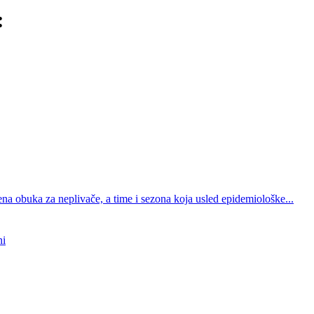
:
a obuka za neplivače, a time i sezona koja usled epidemiološke...
ni