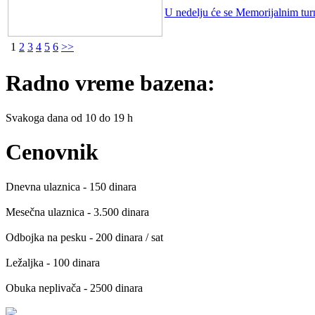
U nedelju će se Memorijalnim turn
1
2
3
4
5
6
>>
Radno vreme bazena:
Svakoga dana od 10 do 19 h
Cenovnik
Dnevna ulaznica - 150 dinara
Mesečna ulaznica - 3.500 dinara
Odbojka na pesku - 200 dinara / sat
Ležaljka - 100 dinara
Obuka neplivača - 2500 dinara