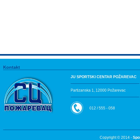
Kontakt
JU SPORTSKI CENTAR POŽAREVAC
Partizanska 1, 12000 Požarevac
012 / 555 - 058
Copyright © 2014 -
Spo