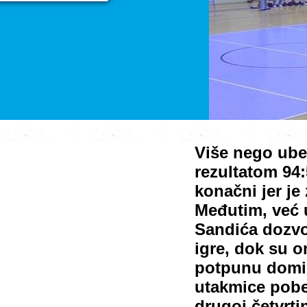
Više nego ube
rezultatom 94:
konačni jer je
Međutim, već 
Sandića dozvo
igre, dok su o
potpunu domin
utakmice pobed
drugoj četvrti