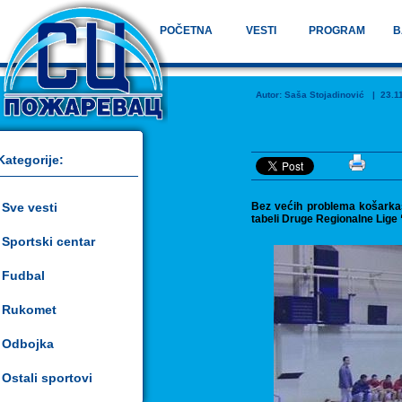
POČETNA
VESTI
PROGRAM
B
Autor:
Saša Stojadinović
| 23.11.
Kategorije:
Sve vesti
Bez većih problema košarkaši
tabeli Druge Regionalne Lige
Sportski centar
Fudbal
Rukomet
Odbojka
Ostali sportovi