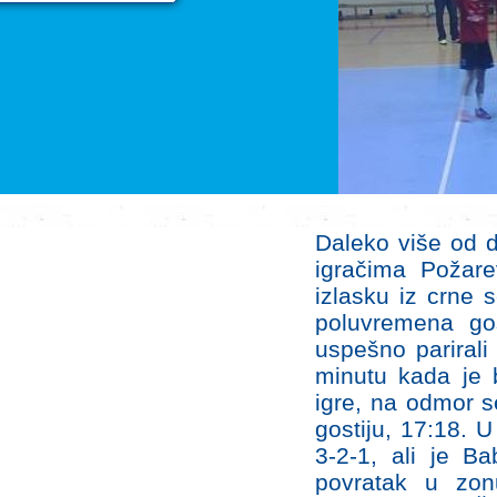
Daleko više od d
igračima Požar
izlasku iz crne 
poluvremena go
uspešno parirali
minutu kada je b
igre, na odmor s
gostiju, 17:18.
3-2-1, ali je B
povratak u zon