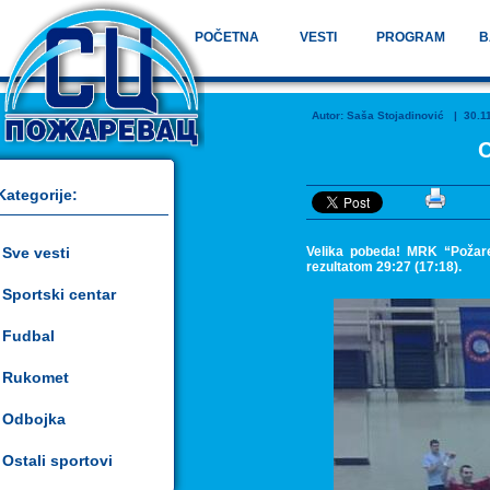
POČETNA
VESTI
PROGRAM
B
Autor:
Saša Stojadinović
| 30.11.
C
Kategorije:
Sve vesti
Velika pobeda! MRK “Požare
rezultatom 29:27 (17:18).
Sportski centar
Fudbal
Rukomet
Odbojka
Ostali sportovi