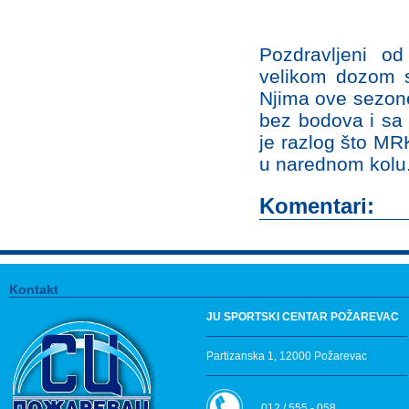
Pozdravljeni o
velikom dozom s
Njima ove sezone
bez bodova i sa 
je razlog što MR
u narednom kolu
Komentari:
Kontakt
JU SPORTSKI CENTAR POŽAREVAC
Partizanska 1, 12000 Požarevac
012 / 555 - 058