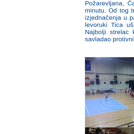
Požarevljana, Č
minutu. Od tog t
izjednačenja u p
levoruki Tica uš
Najbolji strelac
savladao protivn