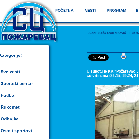
POČETNA
VESTI
PROGRAM
B
Autor:
Saša Stojadinović
| 05.02.
Kategorije:
Sve vesti
U subotu je KK “Požarevac”, t
četvrtinama (23:15, 19:24, 24:
Sportski centar
Fudbal
Rukomet
Odbojka
Ostali sportovi