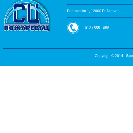
Partizanska 1, 12000 Požarevac
012 / 555 - 058
Copyright © 2014 -
Spo