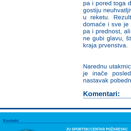
pa i pored toga 
gostiju neuhvatlj
u reketu. Rezul
domaće i sve je 
pa i prednost, a
ne gubi glavu, št
kraja prvenstva.
Narednu utakmicu
je inače posled
nastavak pobedn
Komentari:
Kontakt
JU SPORTSKI CENTAR POŽAREVAC