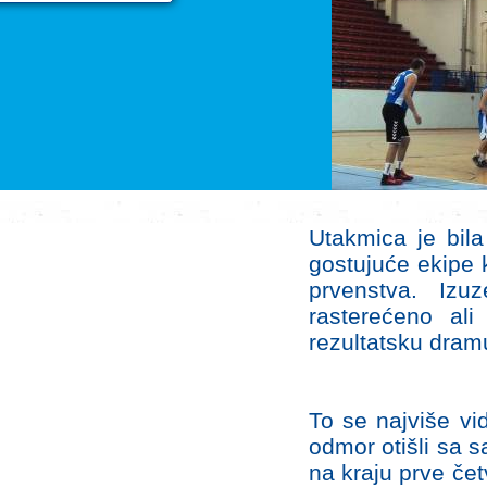
Utakmica je bil
gostujuće ekipe k
prvenstva. Izu
rasterećeno al
rezultatsku dram
To se najviše vid
odmor otišli sa 
na kraju prve čet